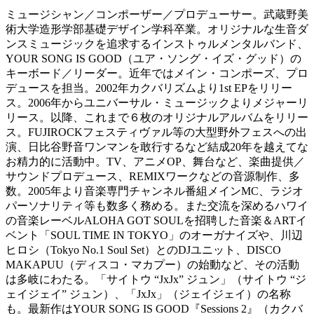
ミュージシャン／コンポーザー／プロデューサー。武蔵野美
術大学造形学部基礎デザイン学科卒業。オリジナルな生音ダ
ンスミュージックを追求するインストゥルメンタルバンド、
YOUR SONG IS GOOD（ユア・ソング・イズ・グッド）の
キーボード／リーダー。近年ではメイン・コンポーズ、プロ
デュースを担当。2002年カクバリズムより1st EPをリリー
ス。2006年からユニバーサル・ミュージックよりメジャーリ
リース。以降、これまで６枚のオリジナルアルバムをリリー
ス。FUJIROCKフェスティヴァル等の大型野外フェスへの出
演、日比谷野音ワンマンを敢行するなど結成20年を越えてな
お精力的に活動中。TV、アニメOP、舞台など、楽曲提供／
サウンドプロデュース、REMIXワークなどの音源制作、多
数。2005年より音楽専門チャンネル番組メインMC、ラジオ
パーソナリティ等も数多く務める。また交流を深めるハワイ
の音楽レーベルALOHA GOT SOULを招聘した音楽＆ARTイ
ベント「SOUL TIME IN TOKYO」のオーガナイズや、川辺
ヒロシ（Tokyo No.1 Soul Set）とのDJユニット、DISCO
MAKAPUU（ディスコ・マカプー）の始動など、その活動
は多岐にわたる。「サイトウ “JxJx” ジュン」（サイトウ “ジ
ェイジェイ” ジュン）、「JxJx」（ジェイジェイ）の名称
も。最新作はYOUR SONG IS GOOD『Sessions 2』（カクバ