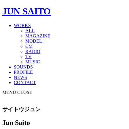
JUN SAITO
WORKS
ALL
MAGAZINE
MODEL
CM
RADIO
TV
MUSIC
SOUNDS
PROFILE
NEWS
CONTACT
MENU
CLOSE
サイトウジュン
Jun Saito